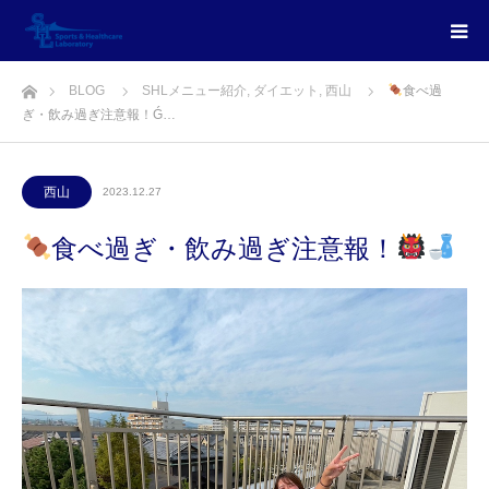
ホーム
BLOG
SHLメニュー紹介
,
ダイエット
,
西山
食べ過
ぎ・飲み過ぎ注意報！Ǵ…
西山
2023.12.27
食べ過ぎ・飲み過ぎ注意報！