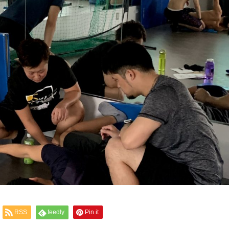
RSS
feedly
Pin it