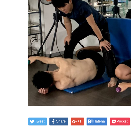
Tweet
Share
+1
Hatena
Pocket