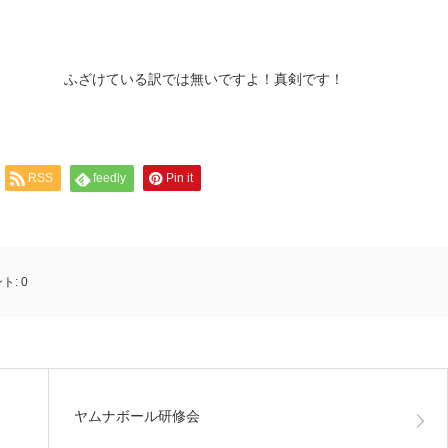
ふざけている訳では無いですよ！真剣です！
RSS
feedly
Pin it
ト:
0
ヤムナボール研修会