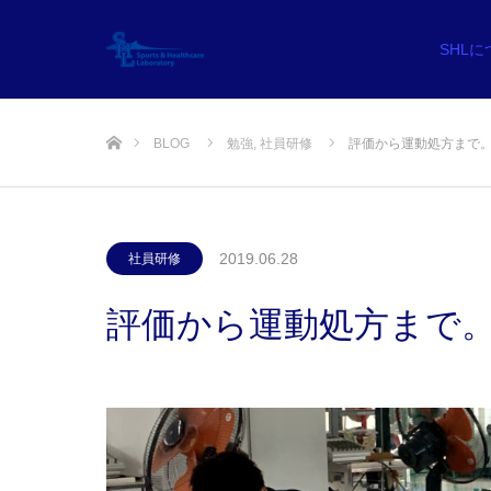
SHL
ホーム
BLOG
勉強
,
社員研修
評価から運動処方まで
2019.06.28
社員研修
評価から運動処方まで