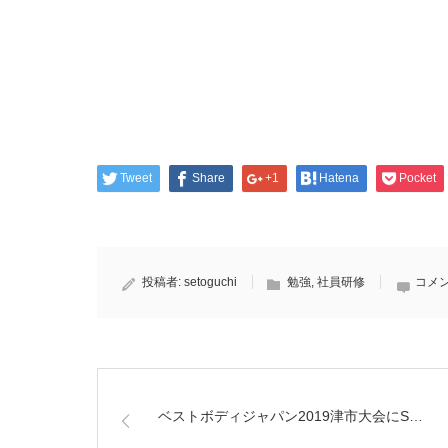
Tweet
Share
+1
Hatena
Pocket
投稿者:
setoguchi
勉強
,
社員研修
コメン
ベストボディジャパン2019津市大会にS…