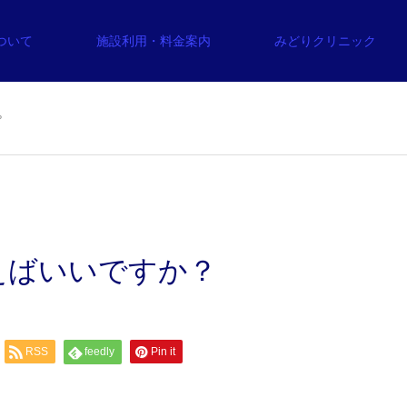
について
施設利用・料金案内
みどりクリニック
？
えばいいですか？
RSS
feedly
Pin it