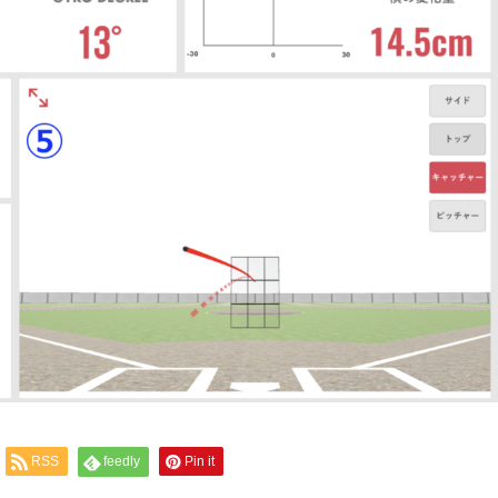
RSS
feedly
Pin it