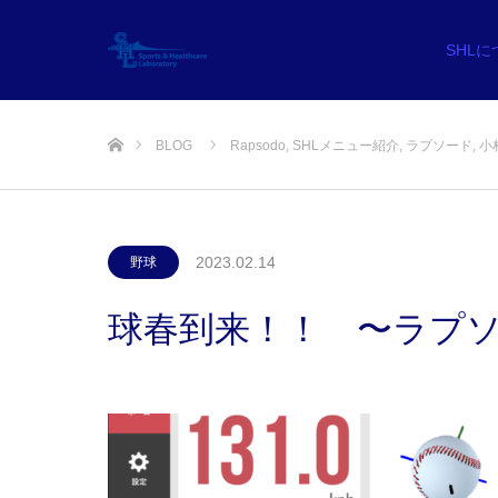
SHL
ホーム
BLOG
Rapsodo
,
SHLメニュー紹介
,
ラプソード
,
小
2023.02.14
野球
球春到来！！ 〜ラプ