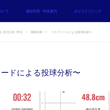
について
施設利用・料金案内
みどりクリニック
林
,
投球分析
,
野球
球春到来！！ 〜ラプソードによる投球分析〜
ソードによる投球分析〜