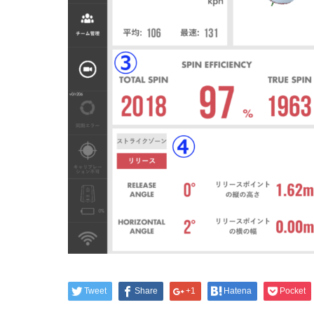
Tweet
Share
+1
Hatena
Pocket