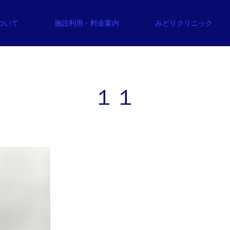
について
施設利用・料金案内
みどりクリニック
１１