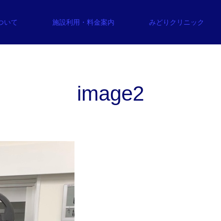
について
施設利用・料金案内
みどりクリニック
image2