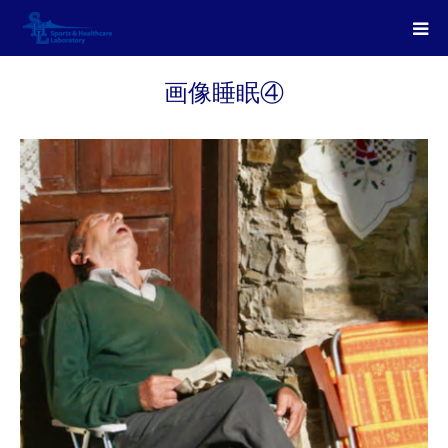
画像睡眠④