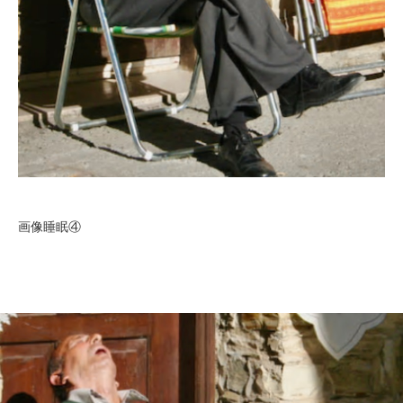
画像睡眠④