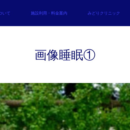
について
施設利用・料金案内
みどりクリニック
画像睡眠①