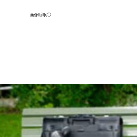
画像睡眠①