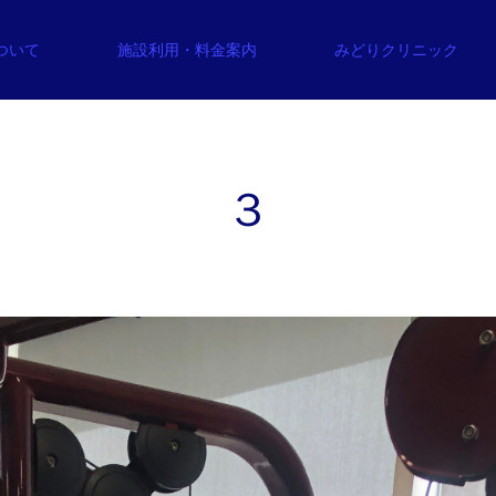
について
施設利用・料金案内
みどりクリニック
３